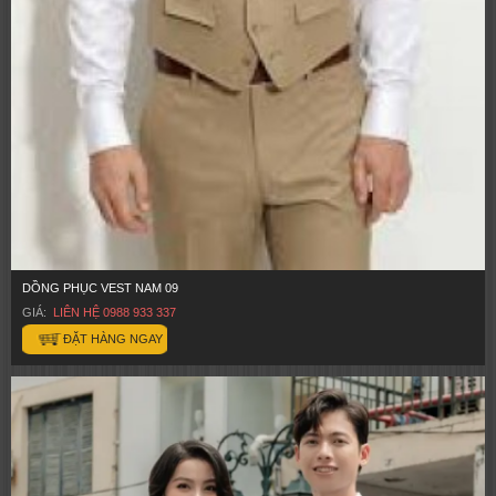
DỒNG PHỤC VEST NAM 09
GIÁ:
LIÊN HỆ 0988 933 337
ĐẶT HÀNG NGAY