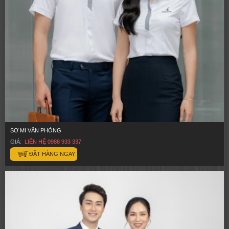
SƠ MI VĂN PHÒNG
GIÁ:
LIÊN HỆ 0988 933 337
ĐẶT HÀNG NGAY