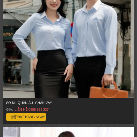
SƠ MI- QUẦN ÂU- CHÂN VÁY
GIÁ:
LIÊN HỆ 0988 933 337
ĐẶT HÀNG NGAY