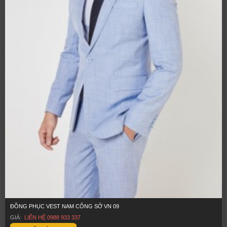
ĐỒNG PHỤC VEST NAM CÔNG SỞ VN 09
GIÁ:
LIÊN HỆ 0988 933 337