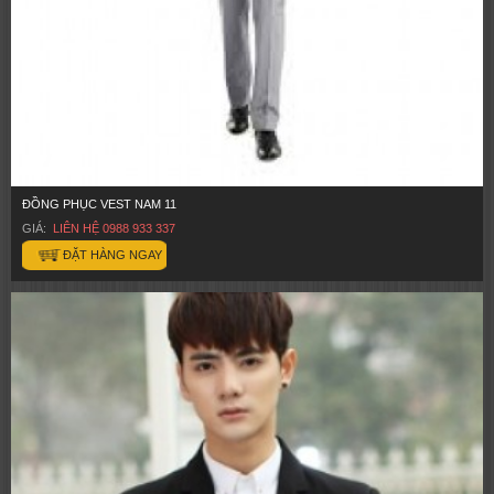
ĐỒNG PHỤC VEST NAM 11
GIÁ:
LIÊN HỆ 0988 933 337
ĐẶT HÀNG NGAY