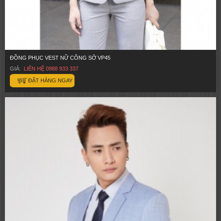
ĐỒNG PHỤC VEST NỮ CÔNG SỞ VP45
GIÁ:
LIÊN HỆ 0988 933 337
ĐẶT HÀNG NGAY