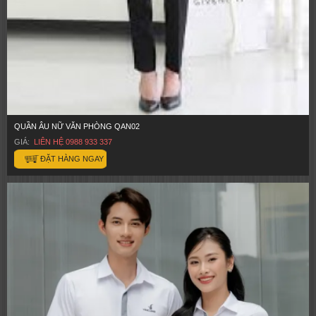
QUẦN ÂU NỮ VĂN PHÒNG QAN02
GIÁ:
LIÊN HỆ 0988 933 337
ĐẶT HÀNG NGAY