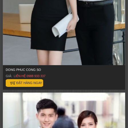
DONG PHUC CONG SO
GIÁ:
LIÊN HỆ 0988 933 337
ĐẶT HÀNG NGAY