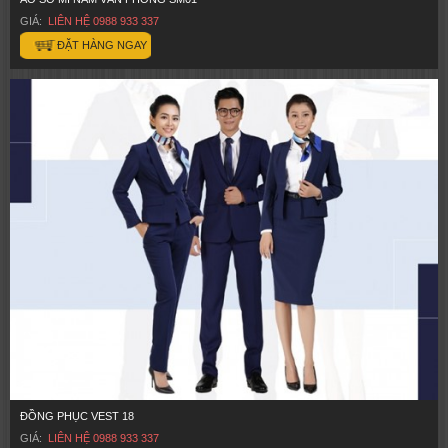
GIÁ:
LIÊN HỆ 0988 933 337
ĐẶT HÀNG NGAY
ĐỒNG PHỤC VEST 18
GIÁ:
LIÊN HỆ 0988 933 337