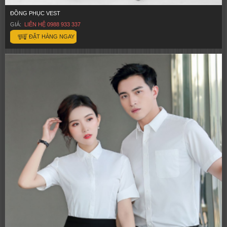
ĐỒNG PHỤC VEST
GIÁ:
LIÊN HỆ 0988 933 337
ĐẶT HÀNG NGAY