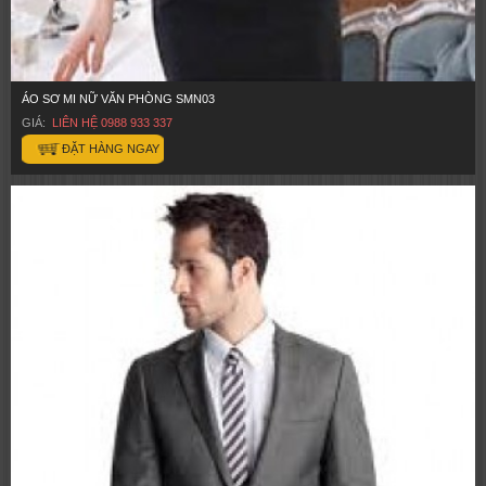
ÁO SƠ MI NỮ VĂN PHÒNG SMN03
GIÁ:
LIÊN HỆ 0988 933 337
ĐẶT HÀNG NGAY