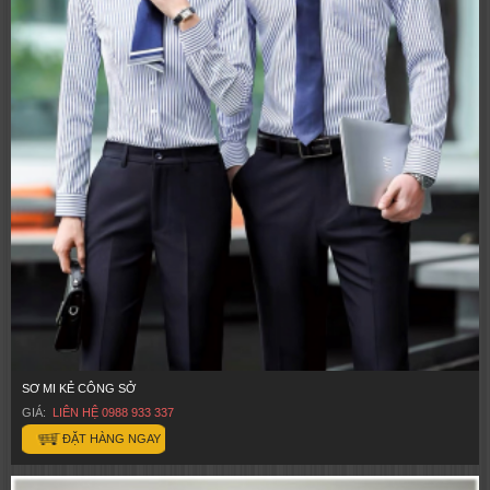
SƠ MI KẺ CÔNG SỞ
GIÁ:
LIÊN HỆ 0988 933 337
ĐẶT HÀNG NGAY