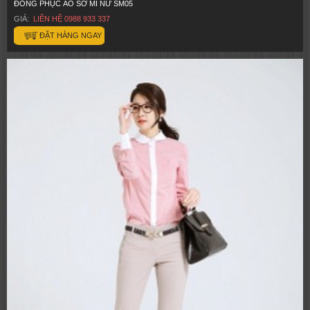
ĐỒNG PHỤC ÁO SƠ MI NỮ SM05
GIÁ:
LIÊN HỆ 0988 933 337
ĐẶT HÀNG NGAY