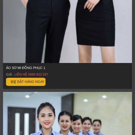
ÁO SƠ MI ĐỒNG PHỤC 1
GIÁ:
LIÊN HỆ 0988 933 337
ĐẶT HÀNG NGAY