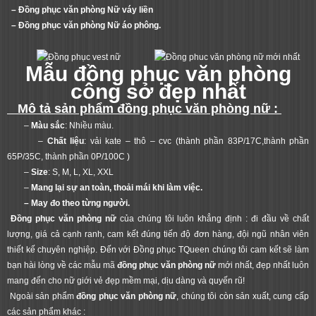
– Đồng phục văn phòng Nữ váy liền
– Đồng phục văn phòng Nữ áo phông.
Mẫu đồng phục văn phòng
công sở đẹp nhất
Mô tả sản phẩm đồng phục văn phòng nữ :
–
Màu sắc
: Nhiều màu.
–
Chất liệu
: vải kate – thô – cvc (thành phần 83P/17C,thành phần
65P/35C, thành phần 0P/100C )
–
Size
: S, M, L, XL, XXL
–
Mang lại sự an toàn, thoải mái khi làm việc.
– May đo theo từng người.
Đồng phục văn phòng nữ
của chúng tôi luôn khẳng định : đi đầu về chất
lượng, giá cả cạnh ranh, cam kết đúng tiến độ đơn hàng, đội ngũ nhân viên
thiết kế chuyên nghiệp. Đến với Đồng phục TQueen chúng tôi cam kết sẽ làm
bạn hài lòng về các mẫu mã
đồng phục văn phòng nữ
mới nhất, đẹp nhất luôn
mang đến cho nữ giới vẻ đẹp mềm mại, dịu dàng và quyến rũ!
Ngoài sản phẩm
đồng phục văn phòng nữ
, chúng tôi còn sản xuất, cung cấp
các sản phẩm khác :