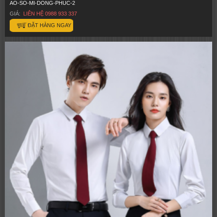
AO-SO-MI-DONG-PHUC-2
GIÁ:
LIÊN HỆ 0988 933 337
ĐẶT HÀNG NGAY