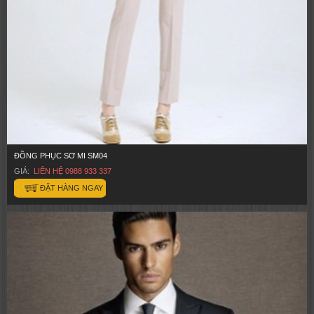
ĐỒNG PHỤC SƠ MI SM04
GIÁ:
LIÊN HỆ 0988 933 337
ĐẶT HÀNG NGAY