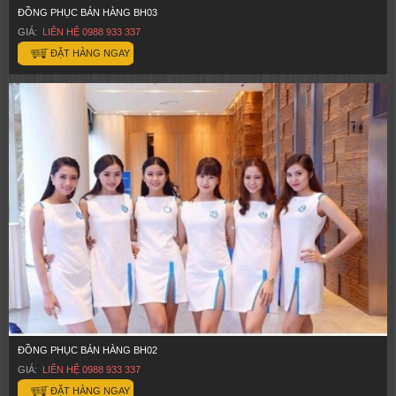
ĐỒNG PHỤC BÁN HÀNG BH03
GIÁ:
LIÊN HỆ 0988 933 337
ĐẶT HÀNG NGAY
ĐỒNG PHỤC BÁN HÀNG BH02
GIÁ:
LIÊN HỆ 0988 933 337
ĐẶT HÀNG NGAY