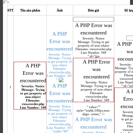
1">
STT
Tên sản phẩm
Ảnh
Đơn giá
Số lư
A PHP Error was
encountered
A PHP
Severity: Notice
Error was
Message: Trying to get
A PHP 
property of non-object
encountered
Filename: views/order.php
wa
Line Number: 349
Severity: Notice
" id="gia
encoun
Message: Trying
A PHP Error
to get property of
A PHP
Severity:
non-object
was
Message: Try
Filename:
property of 
Error was
views/order.php
Filena
encountered
Line Number: 347
views/ord
encountered
">
Severity: Notice
Line Numb
A PHP
Message: Trying to get
" id="so
Severity: Notice
1
property of non-object
Message: Trying
A 
Error was
Filename:
to get property of
views/order.php
non-object
Erro
encountered
Line Number: 349
Filename:
views/order.php
encou
Severity: Notice
" value=""
Line Number: 340
Message: Trying
style="width:100px;text-
Severit
to get property of
align: center;" />
Message
non-object
A PHP Error was
to get p
Filename:
non-
views/order.php
encountered
File
Line Number: 347
views/o
" width="80"
Severity: Notice