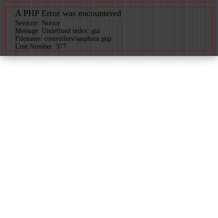
A PHP Error was encountered
Severity: Notice
Message: Undefined index: gia
Filename: controllers/sanpham.php
Line Number: 377