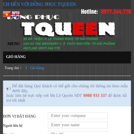
ÁCH ĐẾN VỚI ĐỒNG PHỤC TQUEEN
Hotline:
0977.244.770
GIỎ HÀNG
Trang chủ
/
Giỏ hàng
Để đặt hàng Quý khách có thể gửi cho chúng tôi thông tin theo mẫu
dưới đây,
hoặc liên hệ trực tiếp với Ms Lệ Quyên SĐT
0988 933 337
để được hỗ
trợ tốt nhất.
ĐƠN VỊ ĐẶT HÀNG
Người liên hệ