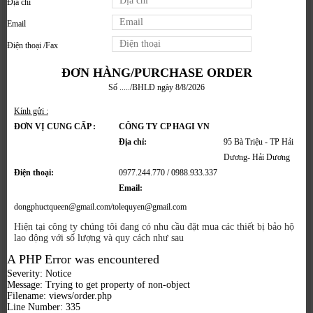
Địa chỉ
Email
Điện thoại /Fax
ĐƠN HÀNG/PURCHASE ORDER
Số ...../BHLĐ ngày 8/8/2026
Kính gửi :
ĐƠN VỊ CUNG CẤP :
CÔNG TY CP HAGI VN
Địa chỉ:
95 Bà Triệu - TP Hải
Dương- Hải Dương
Điện thoại:
0977.244.770 / 0988.933.337
Email:
dongphuctqueen@gmail.com/tolequyen@gmail.com
Hiện tại công ty chúng tôi đang có nhu cầu đặt mua các thiết bị bảo hộ
lao động với số lượng và quy cách như sau
A PHP Error was encountered
Severity: Notice
Message: Trying to get property of non-object
Filename: views/order.php
Line Number: 335