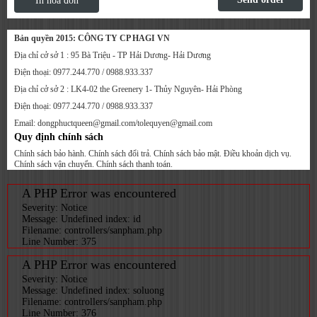
In hóa đơn
Bản quyền 2015: CÔNG TY CP HAGI VN
Địa chỉ cở sở 1 : 95 Bà Triệu - TP Hải Dương- Hải Dương
Điện thoại: 0977.244.770 / 0988.933.337
Địa chỉ cở sở 2 : LK4-02 the Greenery 1- Thủy Nguyên- Hải Phòng
Điện thoại: 0977.244.770 / 0988.933.337
Email: dongphuctqueen@gmail.com/tolequyen@gmail.com
Quy định chính sách
Chính sách bảo hành. Chính sách đổi trả. Chính sách bảo mật. Điều khoản dịch vụ.
Chính sách vận chuyển. Chính sách thanh toán.
A PHP Error was encountered
Severity: Notice
Message: Undefined index: id
Filename: controllers/sanpham.php
Line Number: 375
A PHP Error was encountered
Severity: Notice
Message: Undefined index: soluong
Filename: controllers/sanpham.php
Line Number: 376