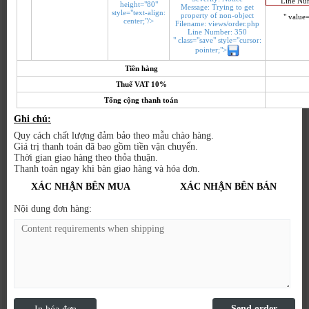
Line Nu
height="80"
Message: Trying to get
style="text-align:
property of non-object
" value=
center;"/>
Filename: views/order.php
Line Number: 350
" class="save" style="cursor:
pointer;">
Tiền hàng
Thuế VAT 10%
Tổng cộng thanh toán
Ghi chú:
Quy cách chất lượng đảm bảo theo mẫu chào hàng.
Giá trị thanh toán đã bao gồm tiền vận chuyển.
Thời gian giao hàng theo thỏa thuận.
Thanh toán ngay khi bàn giao hàng và hóa đơn.
XÁC NHẬN BÊN MUA
XÁC NHẬN BÊN BÁN
Nội dung đơn hàng: